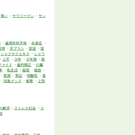
・
寒い
・
サラリーマン
・
サン
菌
・
歯周外科手術
・
自臭症
・
前突
・
舌ブラシ
・
室温
・
湿
・
シャクヤクエキス
・
シャワ
・
上手
・
少年
・
少年期
・
除
ファイド
・
歯列矯正
・
心臓
率
・
私生活
・
脂質
・
脂肪
・
・
実感
・
実証
・
弱酸性
・
臭
・
消臭グッズ
・
衝撃
・
上顎
ス解消
・
ストレス社会
・
ス
類