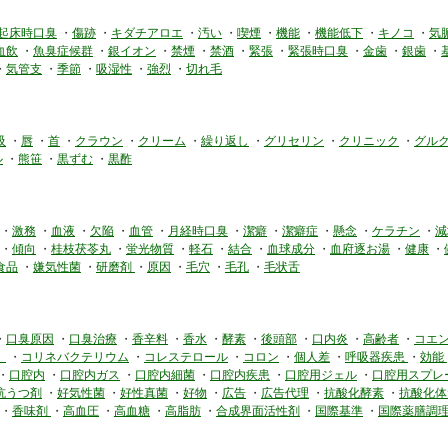
起床時口臭
・
傷跡
・
キダチアロエ
・
汚い
・
喫煙
・
機能
・
機能低下
・
キノコ
・
気
血飲
・
魚臭症候群
・
銀イオン
・
禁煙
・
禁酒
・
緊張
・
緊張時口臭
・
金歯
・
銀歯
・
・
気管支
・
季節
・
吸湿性
・
強烈
・
切れ毛
吸
・
唇
・
首
・
クラウン
・
クリーム
・
繰り返し
・
グリセリン
・
クリニック
・
グル
ル
・
熊笹
・
黒ずむ
・
黒酢
・
激務
・
血液
・
欠陥
・
血管
・
月経時口臭
・
潔癖
・
潔癖症
・
懸念
・
ケラチン
・
減
・
傾向
・
桂枝茯苓丸
・
蛍光物質
・
軽石
・
結合
・
血球成分
・
血府逐お湯
・
健康
・
食品
・
嫌気性菌
・
研磨剤
・
原因
・
毛穴
・
毛孔
・
毛状舌
・
口臭原因
・
口臭治療
・
香辛料
・
香水
・
酵素
・
後頭部
・
口内炎
・
高齢者
・
コエ
供
・
コリネバクテリウム
・
コレステロール
・
コロン
・
個人差
・
呼吸器疾患
・
効能
・
口腔内
・
口腔内ガス
・
口腔内細菌
・
口腔内疾患
・
口腔用ジェル
・
口腔用スプレ
坑うつ剤
・
好気性菌
・
好性真菌
・
好物
・
広告
・
広告代理
・
抗酸化酵素
・
抗酸化体
・
香味剤
・
高血圧
・
高血糖
・
高脂肪
・
合成界面活性剤
・
国際基準
・
国際薬膳調