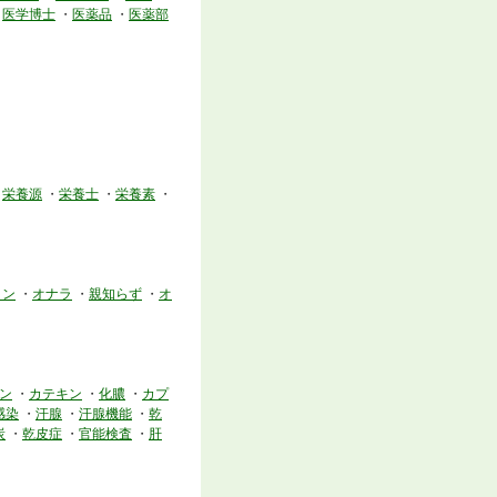
・
医学博士
・
医薬品
・
医薬部
・
栄養源
・
栄養士
・
栄養素
・
リン
・
オナラ
・
親知らず
・
オ
ン
・
カテキン
・
化膿
・
カプ
感染
・
汗腺
・
汗腺機能
・
乾
炭
・
乾皮症
・
官能検査
・
肝