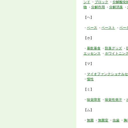
ンド
・
ブロック
・
分解酸化
物
・
分解作用
・
分解消臭
・
【ヘ】
・
ベース
・
ペースト
・
ベー
【ホ】
・
暴飲暴食
・
防臭グッズ
・
エッセンス
・
ホワイトニン
【マ】
・
マイオファンクショナルセ
・
慢性
【ミ】
・
味覚障害
・
味覚性発汗
・
【ム】
・
無菌
・
無菌室
・
虫歯
・
胸