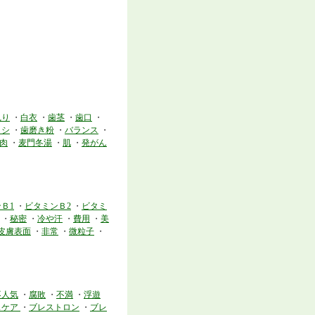
軋り
・
白衣
・
歯茎
・
歯口
・
ラシ
・
歯磨き粉
・
バランス
・
肉
・
麦門冬湯
・
肌
・
発がん
Ｂ1
・
ビタミンＢ2
・
ビタミ
・
秘密
・
冷や汗
・
費用
・
美
皮膚表面
・
非常
・
微粒子
・
不人気
・
腐敗
・
不満
・
浮遊
スケア
・
ブレストロン
・
ブレ