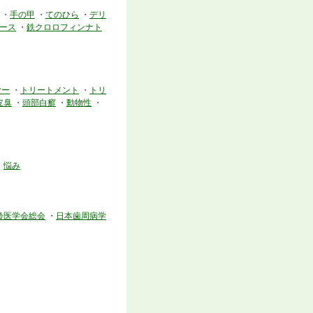
・
手の甲
・
てのひら
・
デリ
ース
・
鉄クロロフィンナト
ヤー
・
トリートメント
・
トリ
皮臭
・
頭部白癬
・
動物性
・
・
悩み
齢医学会総会
・
日本歯周病学