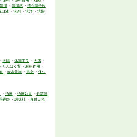
・
施術
・
施術費用
・
石鹸
・
清潔
・
清潔感
・
清心蓮子飲
洗口液
・
洗剤
・
洗浄
・
洗髪
・
大腸
・
体調不良
・
大病
・
・
たんぱく質
・
緩衝作用
・
物
・
炭水化物
・
男女
・
保つ
ト
・
治療
・
治療効果
・
竹茹温
調香師
・
調味料
・
直射日光