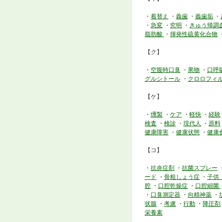
・
着替え
・
義歯
・
義歯垢
・
・
急変
・
究明
・
きゅう帰調
脂肪酸
・
揮発性硫黄化合物
【ク】
・
空腹時口臭
・
果物
・
口呼
グルシトール
・
クロロフィ
【ケ】
・
燻製
・
ケア
・
軽快
・
経験
検査
・
検診
・
現代人
・
原料
健康障害
・
健康状態
・
健康
【コ】
・
抗炎症剤
・
抗菌スプレー
ード
・
骨粗しょう症
・
子
腔
・
口腔乾燥症
・
口腔細菌
・
口臭測定器
・
向精神薬
・
状腺
・
考慮
・
行動
・
降圧剤
栄養素