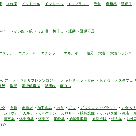
変
・
入れ歯
・
インドール
・
インドール
・
インプラント
・
異常
・
違和感
・
遺伝子
がい
・
うがい薬
・
腕
・
うぶ毛
・
梅干し
・
運動
・
運動不足
エステル
・
エタノール
・
エチケット
・
エネルギー
・
塩分
・
栄養
・
栄養バランス
ルケア
・
オーラルリフレクソロジー
・
オキシドール
・
奥歯
・
お子様
・
オスモフェ
風呂
・
欧米
・
黄連解毒湯
・
温清飲
・
面白い
ング
・
角質
・
角質層
・
加工食品
・
過食
・
ガス
・
ガスクロマトグラフィ
・
カダベリ
・
カリウム
・
カルテ
・
カルニチン
・
カロリー
・
眼乾燥症
・
カンジタ菌
・
患者
・
・
漢方薬
・
化学消臭
・
化学的
・
加齢臭
・
過酸化脂質
・
過剰摂取
・
柿の葉
・
活性
痒み