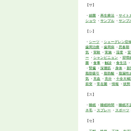
【サ】
・
細菌
・
再生療法
・
サイト
ショウ
・
サンプル
・
サンプ
【シ】
・
シーツ
・
シェーグレン症
歯周治療
・
歯周病
・
思春期
気
・
実験
・
実施
・
湿度
・
室
ー
・
シャンピニョン
・
習慣
菌
・
食事
・
触診
・
食生活
・
・
腎臓
・
深層筋
・
身体
・
新
脂肪吸引
・
脂肪酸
・
脂漏性
気
・
充血
・
充分
・
十全大補
前突
・
常在菌
・
情報
・
状態
【ス】
・
睡眠
・
睡眠時間
・
睡眠不
ネ毛
・
スプレー
・
スポーツ
【セ】