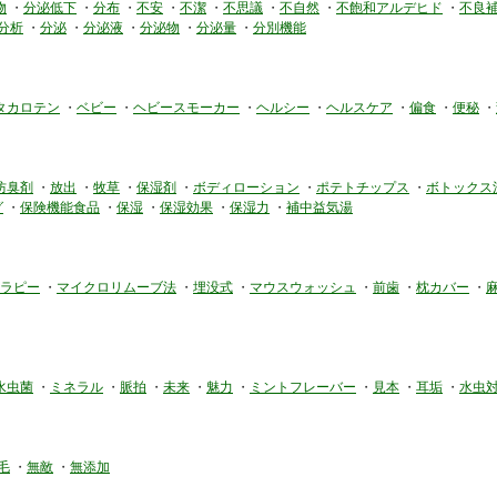
物
・
分泌低下
・
分布
・
不安
・
不潔
・
不思議
・
不自然
・
不飽和アルデヒド
・
不良
分析
・
分泌
・
分泌液
・
分泌物
・
分泌量
・
分別機能
タカロテン
・
ベビー
・
ヘビースモーカー
・
ヘルシー
・
ヘルスケア
・
偏食
・
便秘
・
防臭剤
・
放出
・
牧草
・
保湿剤
・
ボディローション
・
ポテトチップス
・
ボトックス
グ
・
保険機能食品
・
保湿
・
保湿効果
・
保湿力
・
補中益気湯
ラピー
・
マイクロリムーブ法
・
埋没式
・
マウスウォッシュ
・
前歯
・
枕カバー
・
水虫菌
・
ミネラル
・
脈拍
・
未来
・
魅力
・
ミントフレーバー
・
見本
・
耳垢
・
水虫
毛
・
無敵
・
無添加