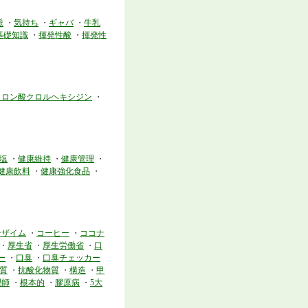
脈
・
気持ち
・
ギャバ
・
牛乳
基礎知識
・
揮発性酸
・
揮発性
クロン酸クロルヘキシジン
・
塩
・
健康維持
・
健康管理
・
健康飲料
・
健康強化食品
・
ンザイム
・
コーヒー
・
ココナ
・
厚生省
・
厚生労働省
・
口
ー
・
口臭
・
口臭チェッカー
質
・
抗酸化物質
・
構造
・
甲
理師
・
根本的
・
膠原病
・
5大