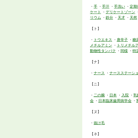
・
手
・
手汗
・
手洗い
・
定期
ケート
・
デリケートゾーン
リウム
・
鉄分
・
天才
・
天然
【ト】
・
トウエキス
・
唐辛子
・
糖
メチルアミン
・
トリメチル
動物性タンパク
・
同様
・
特
【ナ】
・
ナース
・
ナースステーシ
【ニ】
・
二の腕
・
日本
・
入院
・
乳
会
・
日本臨床歯周病学会
・
【ヌ】
・
抜け毛
【ネ】