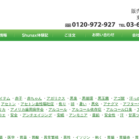
販売
イテム
・
赤子
・
赤ちゃん
・
アガリクス
・
悪臭
・
悪循環
・
悪玉菌
・
アゴ髭
・
汗っ
・
アセトン
・
アセトン血性嘔吐症
・
焦り
・
頭
・
暑い
・
悪化
・
アナグマ
・
アフター
リカ
・
アメリカ歯周病学会
・
アルコール
・
アルコール依存症
・
アルコール口臭
・
ロエ
・
安全
・
アンチエイジング
・
安眠
・
アンモニア
・
亜鉛
・
安全性
・
汗
・
甘茶
瘍
・
医学
・
胃薬
・
胃酸
・
異常繁殖
・
異性
・
イソジン
・
抱く
・
胃腸
・
胃腸炎
・
胃