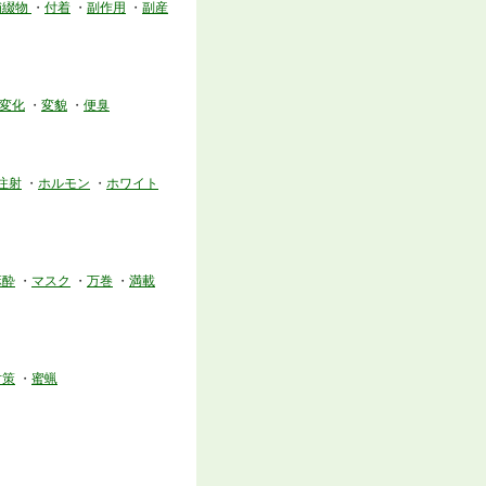
補綴物
・
付着
・
副作用
・
副産
変化
・
変貌
・
便臭
注射
・
ホルモン
・
ホワイト
麻酔
・
マスク
・
万巻
・
満載
対策
・
蜜蝋