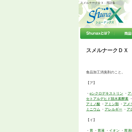
スメルナークＤＸ - 用語集
スメルナークＤＸ
食品加工消臭剤のこと。
【ア】
・
αシクロデキストリン
・
ア
セトアルデヒド脱水素酵素
アミノ酸
・
アミン類
・
アメ
ミニウム
・
アレルギー
・
ア
【イ】
・
胃
・
胃液
・
イオン
・
胃潰