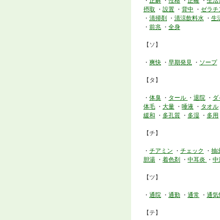
・
正解
・
性格
・
正確
・
生活
摂取
・
設置
・
背中
・
ゼラチ
・
清掃剤
・
清涼飲料水
・
生
・
前兆
・
全身
【ソ】
・
爽快
・
早期発見
・
ソープ
【タ】
・
体臭
・
タール
・
退院
・
ダ
体毛
・
大量
・
唾液
・
タオル
緩和
・
多孔質
・
多湿
・
多用
【チ】
・
チアミン
・
チェック
・
抽
胆湯
・
着色剤
・
中耳炎
・
中
【ツ】
・
通院
・
通勤
・
通常
・
通気
【テ】