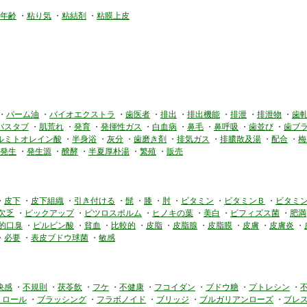
年齢
・
粘り気
・
粘結剤
・
粘膜上皮
・
パーム油
・
バイオエクストラ
・
歯医者
・
排出
・
排出機能
・
排泄
・
排泄物
・
歯
バスタブ
・
肌荒れ
・
発育
・
発揮性ガス
・
白血病
・
鼻毛
・
鼻呼吸
・
歯並び
・
歯ブ
ルミトオレイン酸
・
半身浴
・
灰分
・
歯磨き剤
・
排気ガス
・
排膿散及湯
・
配合
・
梅
発生
・
発生源
・
醗酵
・
半夏厚朴湯
・
繁殖
・
販売
・
皮下
・
皮下組織
・
引き付ける
・
髭
・
膝
・
肘
・
ビタミン
・
ビタミンＢ
・
ビタミン
欠乏
・
ピックアップ
・
ピツロスポルム
・
ヒノキの葉
・
美白
・
ビフィズス菌
・
肥満
的口臭
・
ピルビン酸
・
貧血
・
比較的
・
皮脂
・
皮脂腺
・
皮脂膜
・
皮膚
・
皮膚炎
・
・
必要
・
表皮ブドウ球菌
・
敏感
快感
・
不規則
・
茯苓飲
・
フケ
・
不健康
・
フコイダン
・
ブドウ糖
・
プトレシン
・
トロール
・
ブラッシング
・
フラボノイド
・
ブリッジ
・
ブルガリアンローズ
・
ブレ