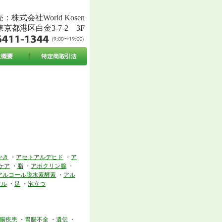
：株式会社World Kosen
東京都港区白金3-7-2 3F
かき
・
アセトアルデヒド
・
ア
ケア
・
脂
・
アポクリン腺
・
アルコール脱水素酵素
・
アル
ツル
・
足
・
泡立つ
腸疾患
・
胃腸不全
・
遺伝
・