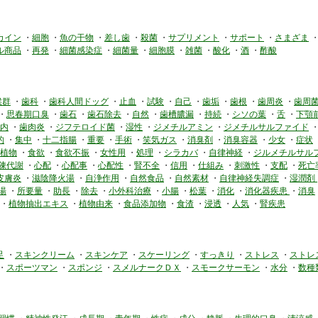
カイン
・
細胞
・
魚の干物
・
差し歯
・
殺菌
・
サプリメント
・
サポート
・
さまざま
ル商品
・
再発
・
細菌感染症
・
細菌量
・
細胞膜
・
雑菌
・
酸化
・
酒
・
酢酸
候群
・
歯科
・
歯科人間ドッグ
・
止血
・
試験
・
自己
・
歯垢
・
歯根
・
歯周炎
・
歯周
・
思春期口臭
・
歯石
・
歯石除去
・
自然
・
歯槽膿漏
・
持続
・
シソの葉
・
舌
・
下顎
内
・
歯肉炎
・
ジフテロイド菌
・
湿性
・
ジメチルアミン
・
ジメチルサルファイド
的
・
集中
・
十二指腸
・
重要
・
手術
・
笑気ガス
・
消臭剤
・
消臭容器
・
少女
・
症状
植物
・
食欲
・
食欲不振
・
女性用
・
処理
・
シラカバ
・
自律神経
・
ジルメチルサル
陳代謝
・
心配
・
心配事
・
心配性
・
腎不全
・
信用
・
仕組み
・
刺激性
・
支配
・
死亡
皮膚炎
・
滋陰降火湯
・
自浄作用
・
自然食品
・
自然素材
・
自律神経失調症
・
湿潤剤
湯
・
所要量
・
助長
・
除去
・
小外科治療
・
小腸
・
松葉
・
消化
・
消化器疾患
・
消臭
・
植物抽出エキス
・
植物由来
・
食品添加物
・
食渣
・
浸透
・
人気
・
腎疾患
足
・
スキンクリーム
・
スキンケア
・
スケーリング
・
すっきり
・
ストレス
・
ストレ
・
スポーツマン
・
スポンジ
・
スメルナークＤＸ
・
スモークサーモン
・
水分
・
数種