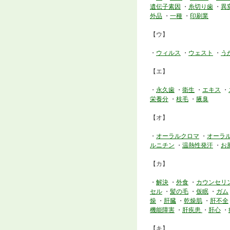
遺伝子素因
・
糸切り歯
・
異
外品
・
一種
・
印刷業
【ウ】
・
ウィルス
・
ウェスト
・
う
【エ】
・
永久歯
・
衛生
・
エキス
・
栄養分
・
枝毛
・
腋臭
【オ】
・
オーラルクロマ
・
オーラ
ルニチン
・
温熱性発汗
・
お
【カ】
・
解決
・
外食
・
カウンセリ
セル
・
髪の毛
・
仮眠
・
ガム
燥
・
肝臓
・
乾燥肌
・
肝不全
機能障害
・
肝疾患
・
肝心
・
【キ】