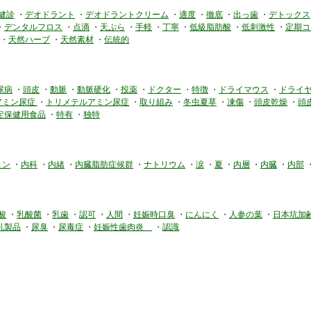
健診
・
デオドラント
・
デオドラントクリーム
・
適度
・
徹底
・
出っ歯
・
デトックス
・
デンタルフロス
・
点滴
・
天ぷら
・
手軽
・
丁寧
・
低級脂肪酸
・
低刺激性
・
定期コ
・
天然ハーブ
・
天然素材
・
伝統的
尿病
・
頭皮
・
動脈
・
動脈硬化
・
投薬
・
ドクター
・
特徴
・
ドライマウス
・
ドライ
アミン尿症
・
トリメテルアミン尿症
・
取り組み
・
冬虫夏草
・
凍傷
・
頭皮乾燥
・
頭
定保健用食品
・
特有
・
独特
ョン
・
内科
・
内緒
・
内臓脂肪症候群
・
ナトリウム
・
涙
・
夏
・
内層
・
内臓
・
内部
酸
・
乳酸菌
・
乳歯
・
認可
・
人間
・
妊娠時口臭
・
にんにく
・
人参の葉
・
日本坑加
乳製品
・
尿臭
・
尿毒症
・
妊娠性歯肉炎
・
認識