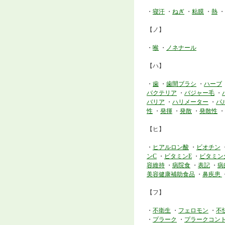
・
寝汗
・
ねぎ
・
粘膜
・
熱
・
【ノ】
・
喉
・
ノネナール
【ハ】
・
歯
・
歯間ブラシ
・
ハーブ
バクテリア
・
バジャー毛
・
バリア
・
ハリメーター
・
パ
性
・
発揮
・
発散
・
発散性
・
【ヒ】
・
ヒアルロン酸
・
ビオチン
ンC
・
ビタミンE
・
ビタミン
容維持
・
病院食
・
表記
・
病
美容健康補助食品
・
鼻疾患
【フ】
・
不衛生
・
フェロモン
・
不
・
プラーク
・
プラークコン