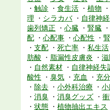
・
触診
・
食生活
・
植物
理
・
シラカバ
・
自律神経
歯列矯正
・
心臓
・
腎臓
配
・
心配事
・
心配性
・
・
支配
・
死亡率
・
私生活
肪酸
・
脂漏性皮膚炎
・
滋
・
自然素材
・
自律神経失
酸性
・
臭気
・
充血
・
充
・
除去
・
小外科治療
・
小
・
消臭
・
消臭グッズ
・
衝
・
状態
・
植物抽出エキス