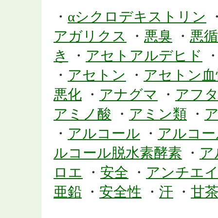
・
αシクロデキストリン
アガリクス
・
悪臭
・
悪循
き
・
アセトアルデヒド
・
アセトン
・
アセトン血
悪化
・
アナグマ
・
アフ
アミノ酸
・
アミン類
・
・
アルコール
・
アルコー
ルコール脱水素酵素
・
ア
ロエ
・
安全
・
アンチエ
亜鉛
・
安全性
・
汗
・
甘