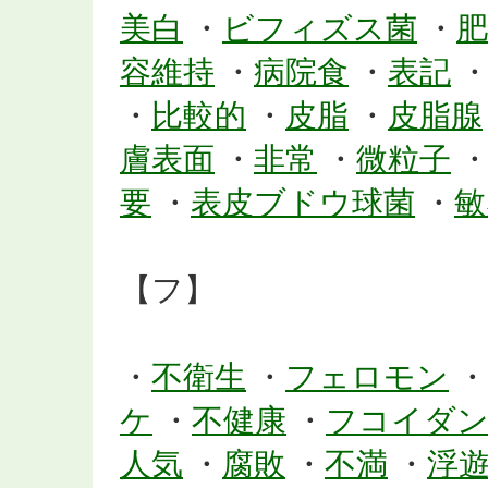
美白
・
ビフィズス菌
・
肥
容維持
・
病院食
・
表記
・
比較的
・
皮脂
・
皮脂腺
膚表面
・
非常
・
微粒子
要
・
表皮ブドウ球菌
・
敏
【フ】
・
不衛生
・
フェロモン
・
ケ
・
不健康
・
フコイダ
人気
・
腐敗
・
不満
・
浮