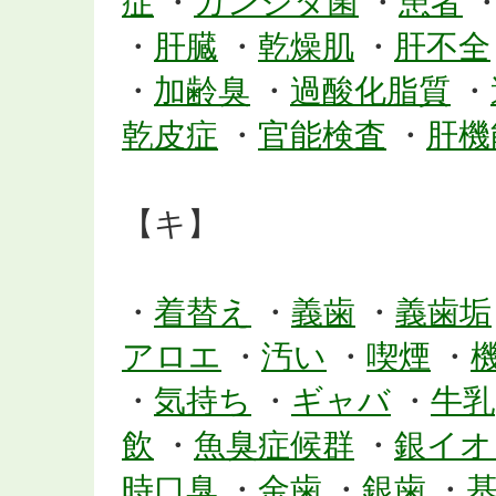
症
・
カンジタ菌
・
患者
・
肝臓
・
乾燥肌
・
肝不全
・
加齢臭
・
過酸化脂質
・
乾皮症
・
官能検査
・
肝機
【キ】
・
着替え
・
義歯
・
義歯垢
アロエ
・
汚い
・
喫煙
・
・
気持ち
・
ギャバ
・
牛乳
飲
・
魚臭症候群
・
銀イオ
時口臭
・
金歯
・
銀歯
・