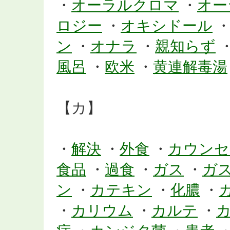
・
オーラルクロマ
・
オー
ロジー
・
オキシドール
ン
・
オナラ
・
親知らず
風呂
・
欧米
・
黄連解毒湯
【カ】
・
解決
・
外食
・
カウンセ
食品
・
過食
・
ガス
・
ガ
ン
・
カテキン
・
化膿
・
・
カリウム
・
カルテ
・