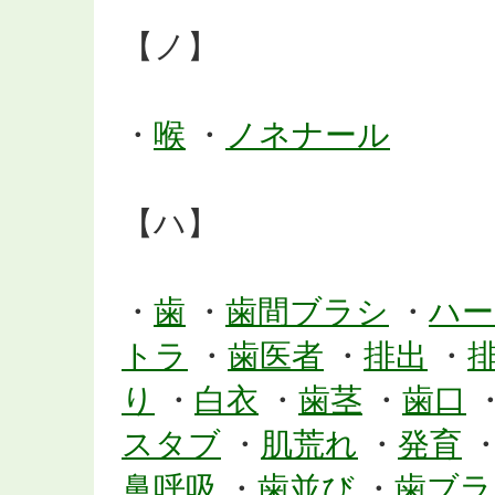
【ノ】
・
喉
・
ノネナール
【ハ】
・
歯
・
歯間ブラシ
・
ハー
トラ
・
歯医者
・
排出
・
り
・
白衣
・
歯茎
・
歯口
スタブ
・
肌荒れ
・
発育
鼻呼吸
・
歯並び
・
歯ブラ