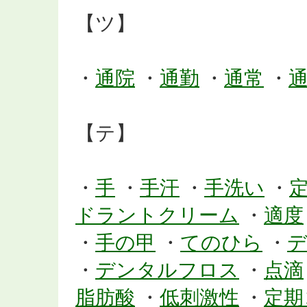
【ツ】
・
通院
・
通勤
・
通常
・
【テ】
・
手
・
手汗
・
手洗い
・
ドラントクリーム
・
適度
・
手の甲
・
てのひら
・
・
デンタルフロス
・
点滴
脂肪酸
・
低刺激性
・
定期