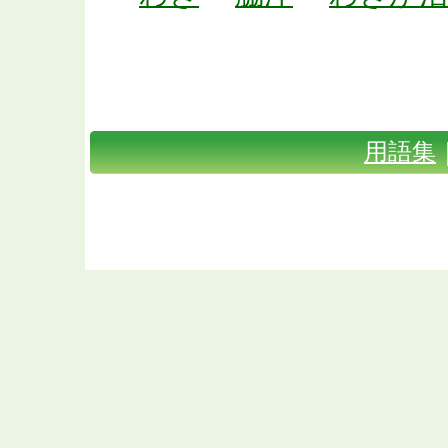
体臭・口臭対策TOP
｜
Shunaxと
｜
お問い合わせ
｜
会社概要
｜
用語集
Copyright(C) 2009 体臭・口臭対
Rig