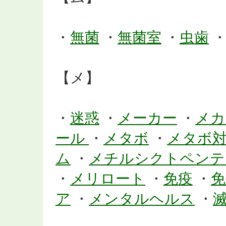
・
無菌
・
無菌室
・
虫歯
【メ】
・
迷惑
・
メーカー
・
メカ
ール
・
メタボ
・
メタボ
ム
・
メチルシクトペン
・
メリロート
・
免疫
・
免
ア
・
メンタルヘルス
・