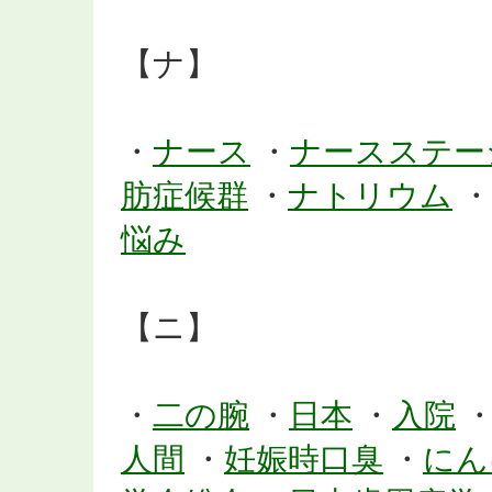
【ナ】
・
ナース
・
ナースステー
肪症候群
・
ナトリウム
・
悩み
【ニ】
・
二の腕
・
日本
・
入院
人間
・
妊娠時口臭
・
にん