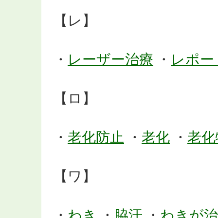
【レ】
・
レーザー治療
・
レポー
【ロ】
・
老化防止
・
老化
・
老化
【ワ】
・
わき
・
脇汗
・
わきが治