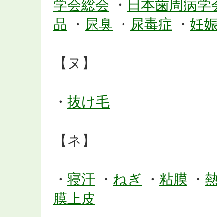
学会総会
・
日本歯周病学
品
・
尿臭
・
尿毒症
・
妊
【ヌ】
・
抜け毛
【ネ】
・
寝汗
・
ねぎ
・
粘膜
・
膜上皮