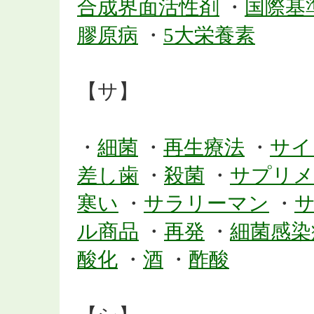
合成界面活性剤
・
国際基
膠原病
・
5大栄養素
【サ】
・
細菌
・
再生療法
・
サイ
差し歯
・
殺菌
・
サプリメ
寒い
・
サラリーマン
・
ル商品
・
再発
・
細菌感染
酸化
・
酒
・
酢酸