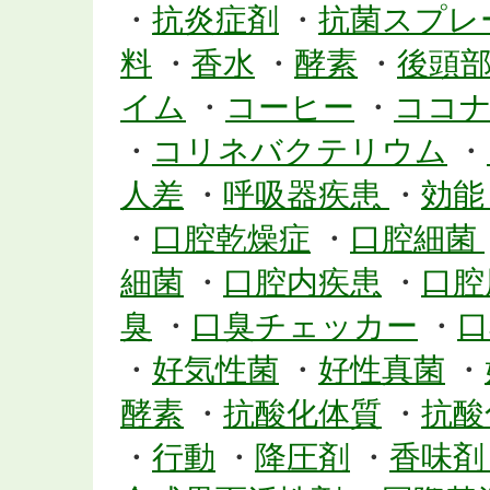
・
抗炎症剤
・
抗菌スプレ
料
・
香水
・
酵素
・
後頭
イム
・
コーヒー
・
ココ
・
コリネバクテリウム
・
人差
・
呼吸器疾患
・
効
・
口腔乾燥症
・
口腔細菌
細菌
・
口腔内疾患
・
口腔
臭
・
口臭チェッカー
・
口
・
好気性菌
・
好性真菌
・
酵素
・
抗酸化体質
・
抗酸
・
行動
・
降圧剤
・
香味