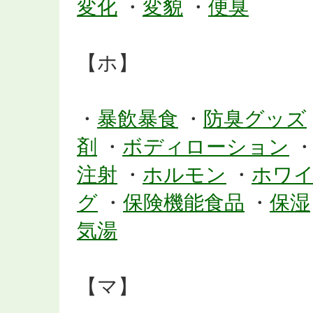
変化
・
変貌
・
便臭
【ホ】
・
暴飲暴食
・
防臭グッズ
剤
・
ボディローション
注射
・
ホルモン
・
ホワ
グ
・
保険機能食品
・
保湿
気湯
【マ】