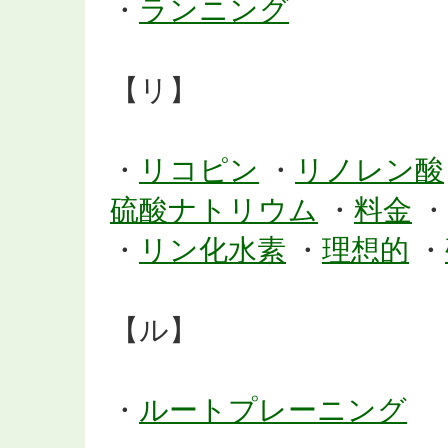
・
ランニング
【リ】
・
リコピン
・
リノレン酸
硫酸ナトリウム
・
料金
・
・
リン化水素
・
理想的
・
【ル】
・
ルートプレーニング