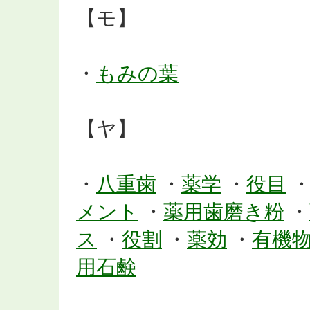
【モ】
・
もみの葉
【ヤ】
・
八重歯
・
薬学
・
役目
メント
・
薬用歯磨き粉
・
ス
・
役割
・
薬効
・
有機
用石鹸