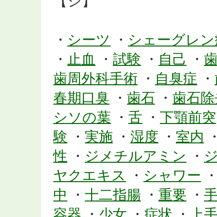
【シ】
・
シーツ
・
シェーグレン
・
止血
・
試験
・
自己
・
歯周外科手術
・
自臭症
・
春期口臭
・
歯石
・
歯石除
シソの葉
・
舌
・
下顎前突
験
・
実施
・
湿度
・
室内
性
・
ジメチルアミン
・
ヤクエキス
・
シャワー
中
・
十二指腸
・
重要
・
容器
・
少女
・
症状
・
上