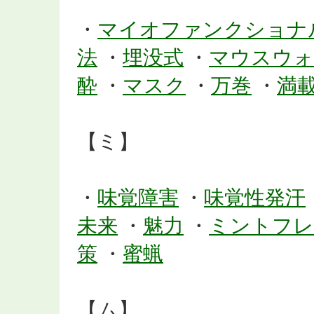
・
マイオファンクショナ
法
・
埋没式
・
マウスウォ
酔
・
マスク
・
万巻
・
満
【ミ】
・
味覚障害
・
味覚性発汗
未来
・
魅力
・
ミントフレ
策
・
蜜蝋
【ム】