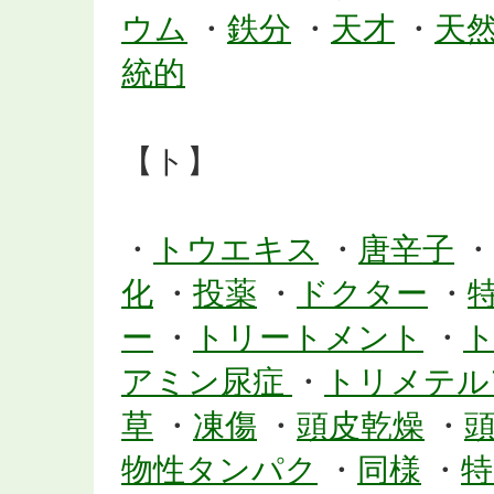
ウム
・
鉄分
・
天才
・
天
統的
【ト】
・
トウエキス
・
唐辛子
・
化
・
投薬
・
ドクター
・
ー
・
トリートメント
・
アミン尿症
・
トリメテル
草
・
凍傷
・
頭皮乾燥
・
物性タンパク
・
同様
・
特