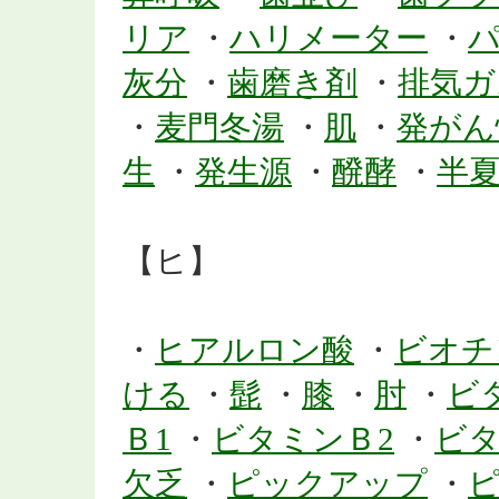
リア
・
ハリメーター
・
灰分
・
歯磨き剤
・
排気ガ
・
麦門冬湯
・
肌
・
発がん
生
・
発生源
・
醗酵
・
半
【ヒ】
・
ヒアルロン酸
・
ビオチ
ける
・
髭
・
膝
・
肘
・
ビ
Ｂ1
・
ビタミンＢ2
・
ビタ
欠乏
・
ピックアップ
・