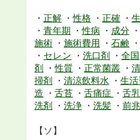
・
正解
・
性格
・
正確
・
・
青年期
・
性病
・
成分
施術
・
施術費用
・
石鹸
・
セレン
・
洗口剤
・
全国
剤
・
性質
・
正常菌叢
・
掃剤
・
清涼飲料水
・
生活
造
・
舌苔
・
舌痛症
・
舌
洗剤
・
洗浄
・
洗髪
・
前
【ソ】