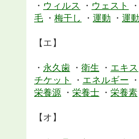
・
ウィルス
・
ウェスト
毛
・
梅干し
・
運動
・
運
【エ】
・
永久歯
・
衛生
・
エキス
チケット
・
エネルギー
栄養源
・
栄養士
・
栄養素
【オ】