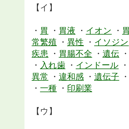
【イ】
・
胃
・
胃液
・
イオン
・
常繁殖
・
異性
・
イソジン
疾患
・
胃腸不全
・
遺伝
・
入れ歯
・
インドール
・
異常
・
違和感
・
遺伝子
・
一種
・
印刷業
【ウ】