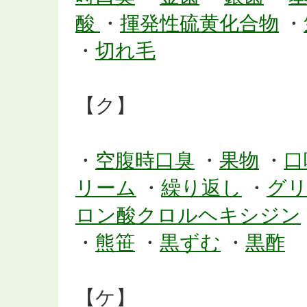
酸
・
揮発性硫黄化合物
・
・
切れ毛
【ク】
・
空腹時口臭
・
果物
・
口
リーム
・
繰り返し
・
グ
ロン酸クロルヘキシジン
・
熊笹
・
黒ずむ
・
黒酢
【ケ】