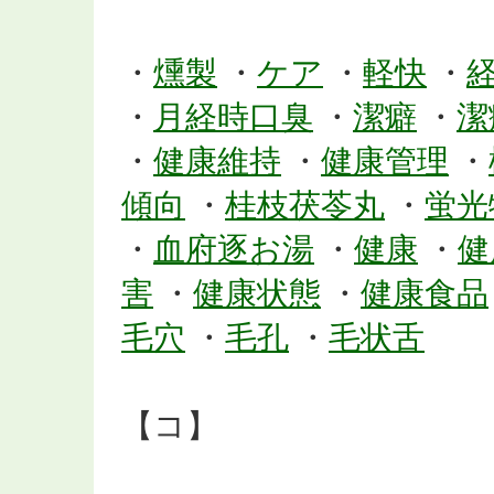
・
燻製
・
ケア
・
軽快
・
・
月経時口臭
・
潔癖
・
潔
・
健康維持
・
健康管理
・
傾向
・
桂枝茯苓丸
・
蛍光
・
血府逐お湯
・
健康
・
健
害
・
健康状態
・
健康食品
毛穴
・
毛孔
・
毛状舌
【コ】