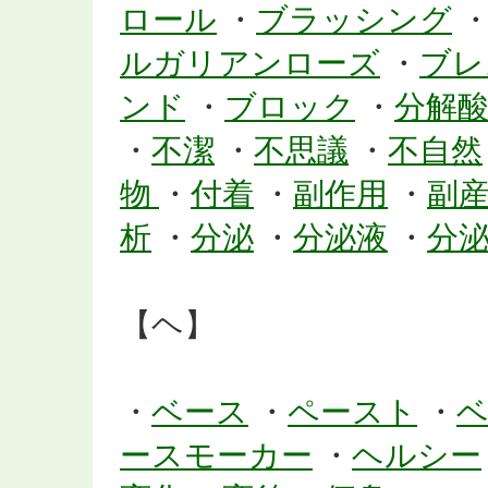
ロール
・
ブラッシング
ルガリアンローズ
・
ブレ
ンド
・
ブロック
・
分解
・
不潔
・
不思議
・
不自然
物
・
付着
・
副作用
・
副
析
・
分泌
・
分泌液
・
分
【ヘ】
・
ベース
・
ペースト
・
ースモーカー
・
ヘルシー