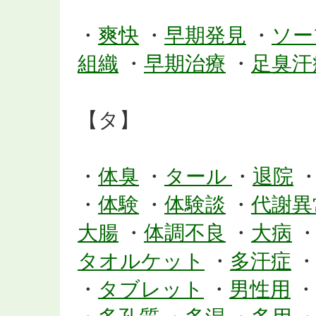
・
爽快
・
早期発見
・
ソー
組織
・
早期治療
・
足臭汗
【タ】
・
体臭
・
タール
・
退院
・
体験
・
体験談
・
代謝異
大腸
・
体調不良
・
大病
タオルケット
・
多汗症
・
タブレット
・
男性用
・