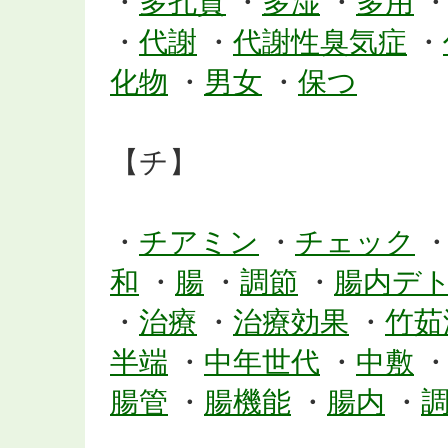
・
多孔質
・
多湿
・
多用
・
代謝
・
代謝性臭気症
・
化物
・
男女
・
保つ
【チ】
・
チアミン
・
チェック
和
・
腸
・
調節
・
腸内デ
・
治療
・
治療効果
・
竹茹
半端
・
中年世代
・
中敷
腸管
・
腸機能
・
腸内
・