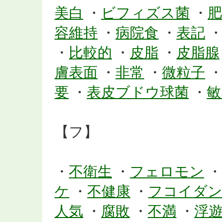
美白
・
ビフィズス菌
・
肥
容維持
・
病院食
・
表記
・
比較的
・
皮脂
・
皮脂腺
膚表面
・
非常
・
微粒子
要
・
表皮ブドウ球菌
・
敏
【フ】
・
不衛生
・
フェロモン
・
ケ
・
不健康
・
フコイダ
人気
・
腐敗
・
不満
・
浮