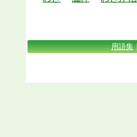
体臭・口臭対策TOP
｜
Shunaxと
｜
お問い合わせ
｜
会社概要
｜
用語集
Copyright(C) 2009 体臭・口臭対
Rig