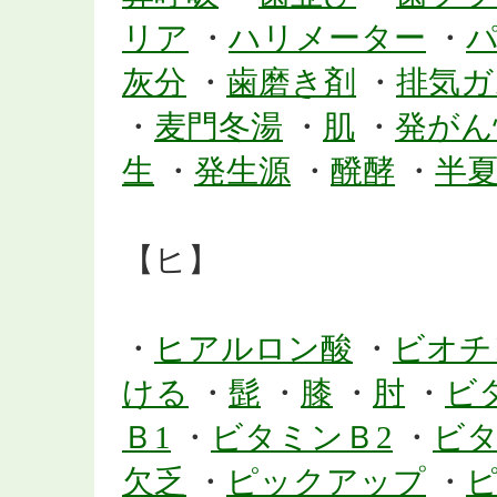
リア
・
ハリメーター
・
灰分
・
歯磨き剤
・
排気ガ
・
麦門冬湯
・
肌
・
発がん
生
・
発生源
・
醗酵
・
半
【ヒ】
・
ヒアルロン酸
・
ビオチ
ける
・
髭
・
膝
・
肘
・
ビ
Ｂ1
・
ビタミンＢ2
・
ビタ
欠乏
・
ピックアップ
・