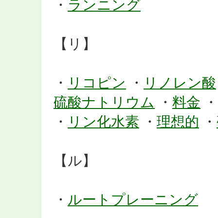
・
ランニング
【リ】
・
リコピン
・
リノレン酸
硫酸ナトリウム
・
料金
・
・
リン化水素
・
理想的
・
【ル】
・
ルートプレーニング