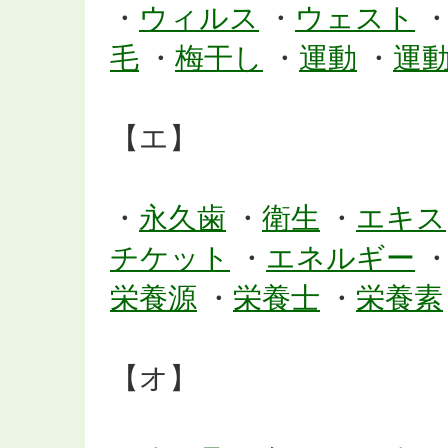
・
ウィルス
・
ウェスト
毛
・
梅干し
・
運動
・
運
【エ】
・
永久歯
・
衛生
・
エキス
チケット
・
エネルギー
栄養源
・
栄養士
・
栄養素
【オ】