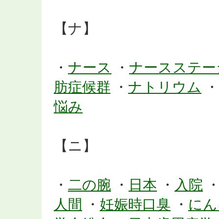
【ナ】
・
ナース
・
ナースステー
肪症候群
・
ナトリウム
・
悩み
【ニ】
・
二の腕
・
日本
・
入院
人間
・
妊娠時口臭
・
にん