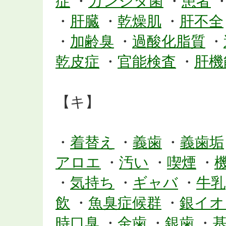
症
・
カンジタ菌
・
患者
・
肝臓
・
乾燥肌
・
肝不全
・
加齢臭
・
過酸化脂質
・
乾皮症
・
官能検査
・
肝機
【キ】
・
着替え
・
義歯
・
義歯垢
アロエ
・
汚い
・
喫煙
・
・
気持ち
・
ギャバ
・
牛乳
飲
・
魚臭症候群
・
銀イオ
時口臭
・
金歯
・
銀歯
・