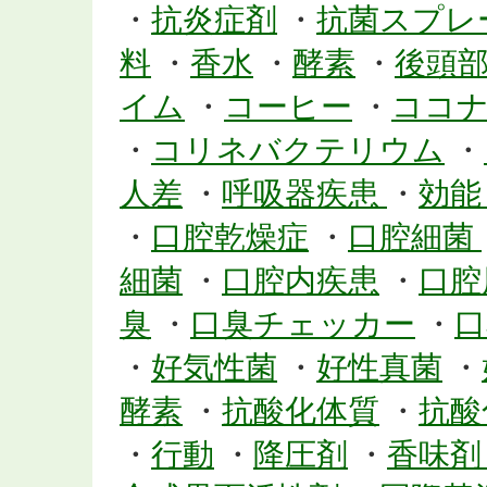
・
抗炎症剤
・
抗菌スプレ
料
・
香水
・
酵素
・
後頭
イム
・
コーヒー
・
ココ
・
コリネバクテリウム
・
人差
・
呼吸器疾患
・
効
・
口腔乾燥症
・
口腔細菌
細菌
・
口腔内疾患
・
口腔
臭
・
口臭チェッカー
・
口
・
好気性菌
・
好性真菌
・
酵素
・
抗酸化体質
・
抗酸
・
行動
・
降圧剤
・
香味