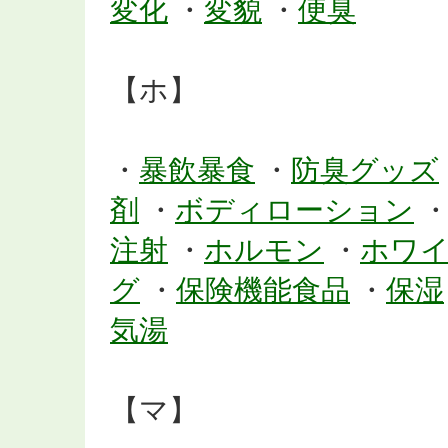
変化
・
変貌
・
便臭
【ホ】
・
暴飲暴食
・
防臭グッズ
剤
・
ボディローション
注射
・
ホルモン
・
ホワ
グ
・
保険機能食品
・
保湿
気湯
【マ】