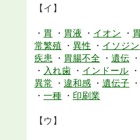
【イ】
・
胃
・
胃液
・
イオン
・
常繁殖
・
異性
・
イソジン
疾患
・
胃腸不全
・
遺伝
・
入れ歯
・
インドール
・
異常
・
違和感
・
遺伝子
・
一種
・
印刷業
【ウ】