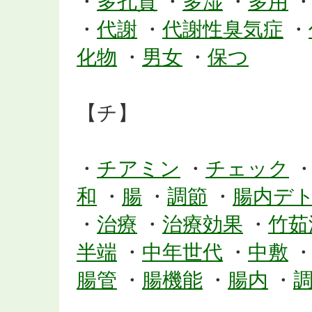
・
多孔質
・
多湿
・
多用
・
代謝
・
代謝性臭気症
・
化物
・
男女
・
保つ
【チ】
・
チアミン
・
チェック
和
・
腸
・
調節
・
腸内デ
・
治療
・
治療効果
・
竹茹
半端
・
中年世代
・
中敷
腸管
・
腸機能
・
腸内
・