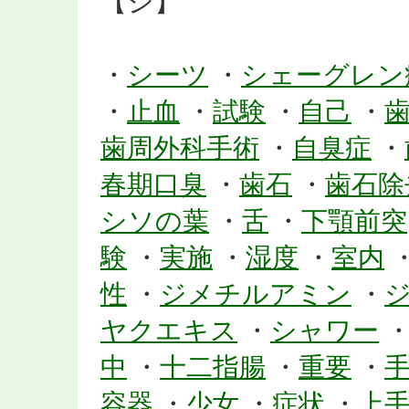
【シ】
・
シーツ
・
シェーグレン
・
止血
・
試験
・
自己
・
歯周外科手術
・
自臭症
・
春期口臭
・
歯石
・
歯石除
シソの葉
・
舌
・
下顎前突
験
・
実施
・
湿度
・
室内
性
・
ジメチルアミン
・
ヤクエキス
・
シャワー
中
・
十二指腸
・
重要
・
容器
・
少女
・
症状
・
上