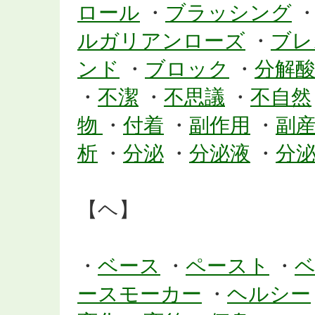
ロール
・
ブラッシング
ルガリアンローズ
・
ブレ
ンド
・
ブロック
・
分解
・
不潔
・
不思議
・
不自然
物
・
付着
・
副作用
・
副
析
・
分泌
・
分泌液
・
分
【ヘ】
・
ベース
・
ペースト
・
ースモーカー
・
ヘルシー