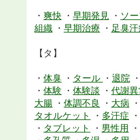
・
爽快
・
早期発見
・
ソー
組織
・
早期治療
・
足臭汗
【タ】
・
体臭
・
タール
・
退院
・
体験
・
体験談
・
代謝異
大腸
・
体調不良
・
大病
タオルケット
・
多汗症
・
タブレット
・
男性用
・