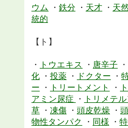
ウム
・
鉄分
・
天才
・
天
統的
【ト】
・
トウエキス
・
唐辛子
・
化
・
投薬
・
ドクター
・
ー
・
トリートメント
・
アミン尿症
・
トリメテル
草
・
凍傷
・
頭皮乾燥
・
物性タンパク
・
同様
・
特