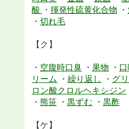
酸
・
揮発性硫黄化合物
・
・
切れ毛
【ク】
・
空腹時口臭
・
果物
・
口
リーム
・
繰り返し
・
グ
ロン酸クロルヘキシジン
・
熊笹
・
黒ずむ
・
黒酢
【ケ】