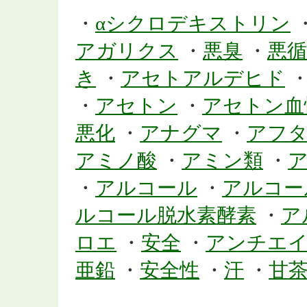
・
αシクロデキストリン
アガリクス
・
悪臭
・
悪循
き
・
アセトアルデヒド
・
アセトン
・
アセトン血
悪化
・
アナグマ
・
アフ
アミノ酸
・
アミン類
・
・
アルコール
・
アルコー
ルコール脱水素酵素
・
ア
ロエ
・
安全
・
アンチエ
亜鉛
・
安全性
・
汗
・
甘