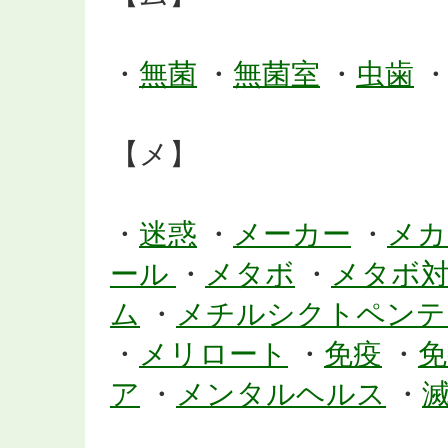
・
無菌
・
無菌室
・
虫歯
【メ】
・
迷惑
・
メーカー
・
メカ
ール
・
メタボ
・
メタボ
ム
・
メチルシクトペン
・
メリロート
・
免疫
・
免
ア
・
メンタルヘルス
・