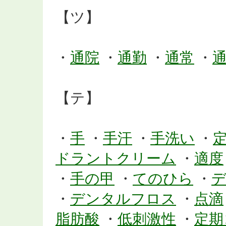
【ツ】
・
通院
・
通勤
・
通常
・
【テ】
・
手
・
手汗
・
手洗い
・
ドラントクリーム
・
適度
・
手の甲
・
てのひら
・
・
デンタルフロス
・
点滴
脂肪酸
・
低刺激性
・
定期