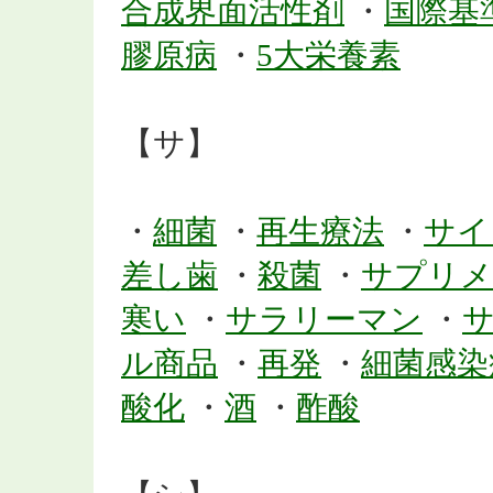
合成界面活性剤
・
国際基
膠原病
・
5大栄養素
【サ】
・
細菌
・
再生療法
・
サイ
差し歯
・
殺菌
・
サプリメ
寒い
・
サラリーマン
・
ル商品
・
再発
・
細菌感染
酸化
・
酒
・
酢酸