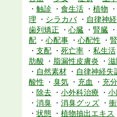
・
触診
・
食生活
・
植物
理
・
シラカバ
・
自律神経
歯列矯正
・
心臓
・
腎臓
配
・
心配事
・
心配性
・
・
支配
・
死亡率
・
私生活
肪酸
・
脂漏性皮膚炎
・
滋
・
自然素材
・
自律神経失
酸性
・
臭気
・
充血
・
充
・
除去
・
小外科治療
・
小
・
消臭
・
消臭グッズ
・
衝
・
状態
・
植物抽出エキス