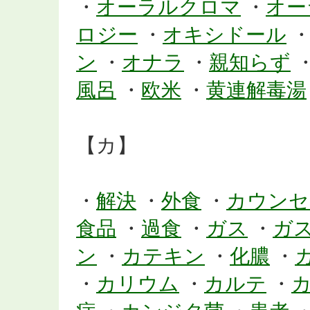
・
オーラルクロマ
・
オー
ロジー
・
オキシドール
ン
・
オナラ
・
親知らず
風呂
・
欧米
・
黄連解毒湯
【カ】
・
解決
・
外食
・
カウンセ
食品
・
過食
・
ガス
・
ガ
ン
・
カテキン
・
化膿
・
・
カリウム
・
カルテ
・