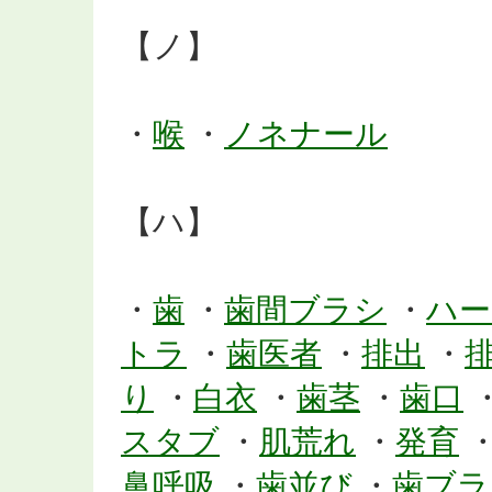
【ノ】
・
喉
・
ノネナール
【ハ】
・
歯
・
歯間ブラシ
・
ハー
トラ
・
歯医者
・
排出
・
り
・
白衣
・
歯茎
・
歯口
スタブ
・
肌荒れ
・
発育
鼻呼吸
・
歯並び
・
歯ブラ