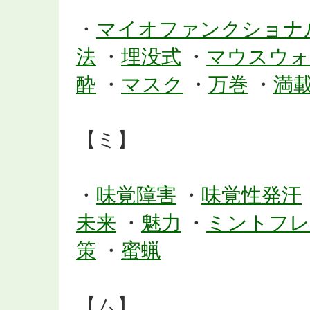
・
マイオファンクショナ
法
・
埋没式
・
マウスウォ
酔
・
マスク
・
万巻
・
満
【ミ】
・
味覚障害
・
味覚性発汗
未来
・
魅力
・
ミントフレ
策
・
蜜蝋
【ム】