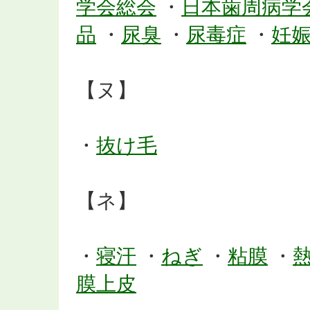
学会総会
・
日本歯周病学
品
・
尿臭
・
尿毒症
・
妊
【ヌ】
・
抜け毛
【ネ】
・
寝汗
・
ねぎ
・
粘膜
・
膜上皮