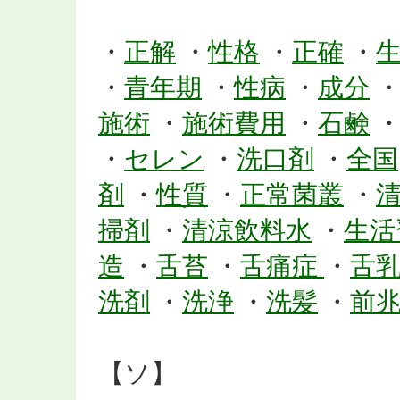
・
正解
・
性格
・
正確
・
・
青年期
・
性病
・
成分
施術
・
施術費用
・
石鹸
・
セレン
・
洗口剤
・
全国
剤
・
性質
・
正常菌叢
・
掃剤
・
清涼飲料水
・
生活
造
・
舌苔
・
舌痛症
・
舌
洗剤
・
洗浄
・
洗髪
・
前
【ソ】