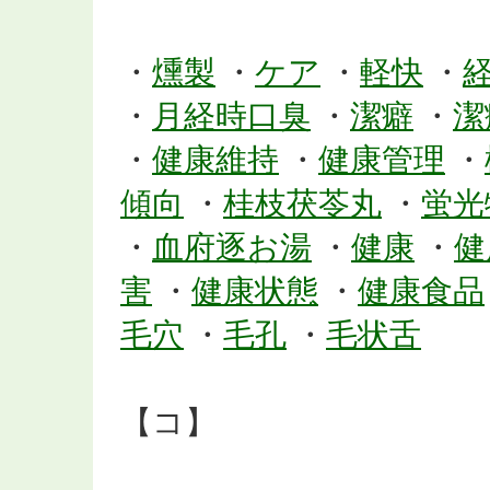
・
燻製
・
ケア
・
軽快
・
・
月経時口臭
・
潔癖
・
潔
・
健康維持
・
健康管理
・
傾向
・
桂枝茯苓丸
・
蛍光
・
血府逐お湯
・
健康
・
健
害
・
健康状態
・
健康食品
毛穴
・
毛孔
・
毛状舌
【コ】