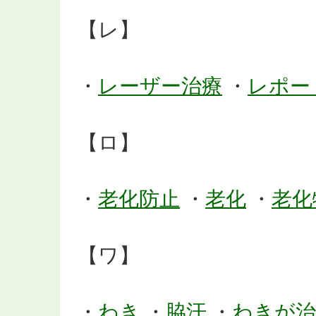
【レ】
・
レーザー治療
・
レポー
【ロ】
・
老化防止
・
老化
・
老化
【ワ】
・
わき
・
脇汗
・
わきが治