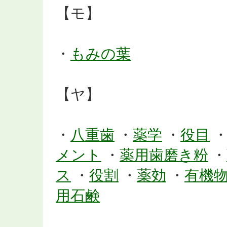
【モ】
・
もみの葉
【ヤ】
・
八重歯
・
薬学
・
役目
メント
・
薬用歯磨き粉
・
ス
・
役割
・
薬効
・
有機
用石鹸