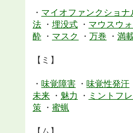
・
マイオファンクショナ
法
・
埋没式
・
マウスウォ
酔
・
マスク
・
万巻
・
満
【ミ】
・
味覚障害
・
味覚性発汗
未来
・
魅力
・
ミントフレ
策
・
蜜蝋
【ム】