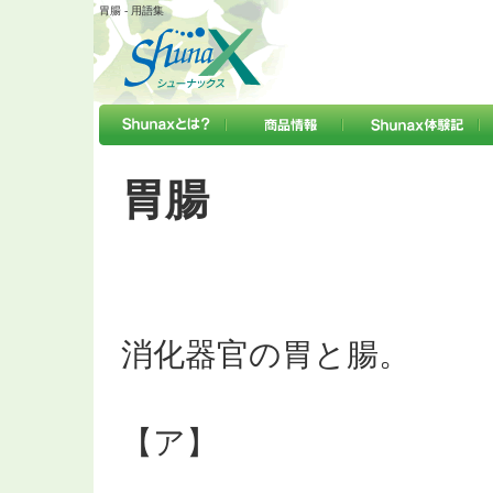
胃腸 - 用語集
胃腸
消化器官の胃と腸。
【ア】