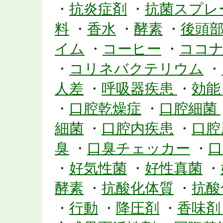
・
抗炎症剤
・
抗菌スプレ
料
・
香水
・
酵素
・
後頭
イム
・
コーヒー
・
ココ
・
コリネバクテリウム
・
人差
・
呼吸器疾患
・
効
・
口腔乾燥症
・
口腔細菌
細菌
・
口腔内疾患
・
口腔
臭
・
口臭チェッカー
・
口
・
好気性菌
・
好性真菌
・
酵素
・
抗酸化体質
・
抗酸
・
行動
・
降圧剤
・
香味