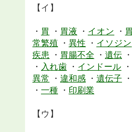
【イ】
・
胃
・
胃液
・
イオン
・
常繁殖
・
異性
・
イソジン
疾患
・
胃腸不全
・
遺伝
・
入れ歯
・
インドール
・
異常
・
違和感
・
遺伝子
・
一種
・
印刷業
【ウ】