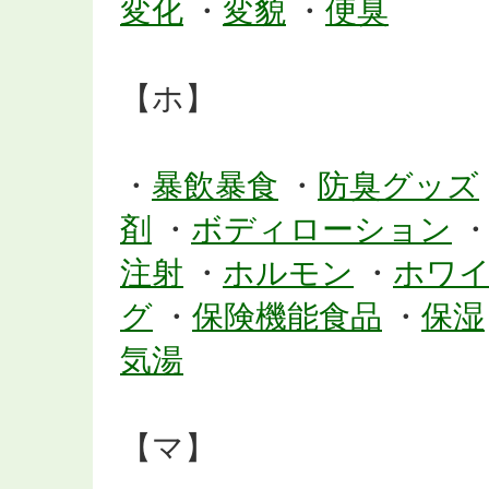
変化
・
変貌
・
便臭
【ホ】
・
暴飲暴食
・
防臭グッズ
剤
・
ボディローション
注射
・
ホルモン
・
ホワ
グ
・
保険機能食品
・
保湿
気湯
【マ】