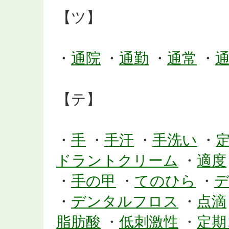
【ツ】
・
通院
・
通勤
・
通常
・
【テ】
・
手
・
手汗
・
手洗い
・
ドラントクリーム
・
適度
・
手の甲
・
てのひら
・
・
デンタルフロス
・
点滴
脂肪酸
・
低刺激性
・
定期