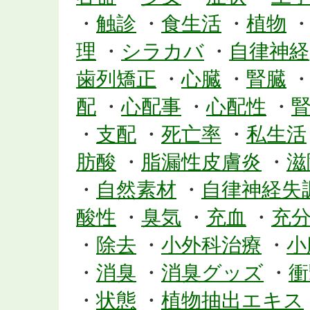
・
触診
・
食生活
・
植物
理
・
シラカバ
・
自律神経
歯列矯正
・
心臓
・
腎臓
配
・
心配事
・
心配性
・
・
支配
・
死亡率
・
私生活
肪酸
・
脂漏性皮膚炎
・
滋
・
自然素材
・
自律神経失
酸性
・
臭気
・
充血
・
充
・
除去
・
小外科治療
・
小
・
消臭
・
消臭グッズ
・
衝
・
状態
・
植物抽出エキス