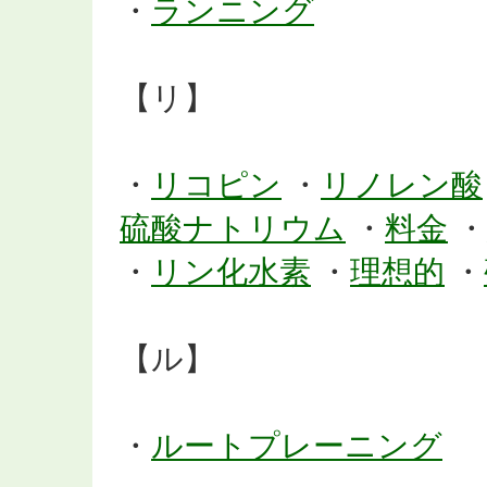
・
ランニング
【リ】
・
リコピン
・
リノレン酸
硫酸ナトリウム
・
料金
・
・
リン化水素
・
理想的
・
【ル】
・
ルートプレーニング