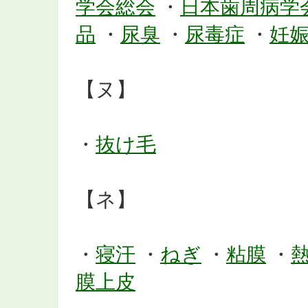
学会総会
・
日本歯周病学
品
・
尿臭
・
尿毒症
・
妊
【ヌ】
・
抜け毛
【ネ】
・
寝汗
・
ねぎ
・
粘膜
・
膜上皮