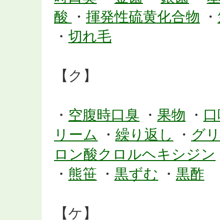
酸
・
揮発性硫黄化合物
・
・
切れ毛
【ク】
・
空腹時口臭
・
果物
・
口
リーム
・
繰り返し
・
グ
ロン酸クロルヘキシジン
・
熊笹
・
黒ずむ
・
黒酢
【ケ】