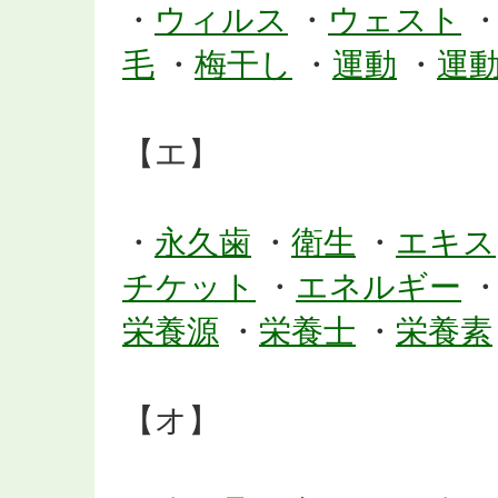
・
ウィルス
・
ウェスト
毛
・
梅干し
・
運動
・
運
【エ】
・
永久歯
・
衛生
・
エキス
チケット
・
エネルギー
栄養源
・
栄養士
・
栄養素
【オ】