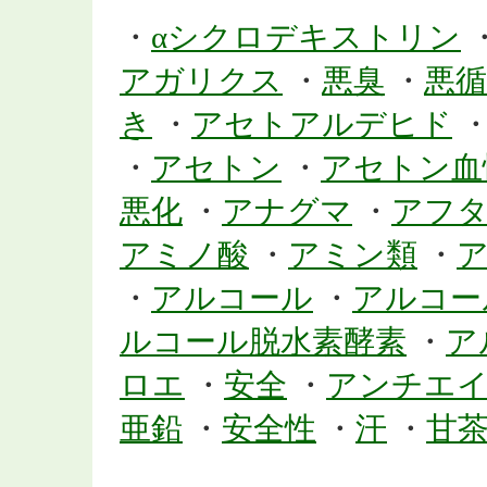
・
αシクロデキストリン
アガリクス
・
悪臭
・
悪循
き
・
アセトアルデヒド
・
アセトン
・
アセトン血
悪化
・
アナグマ
・
アフ
アミノ酸
・
アミン類
・
・
アルコール
・
アルコー
ルコール脱水素酵素
・
ア
ロエ
・
安全
・
アンチエ
亜鉛
・
安全性
・
汗
・
甘