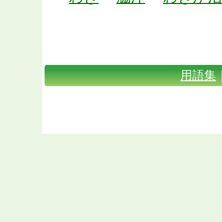
体臭・口臭対策TOP
｜
Shunaxと
｜
お問い合わせ
｜
会社概要
｜
用語集
Copyright(C) 2009 体臭・口臭対
Rig