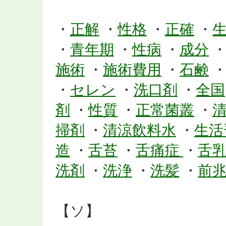
・
正解
・
性格
・
正確
・
・
青年期
・
性病
・
成分
施術
・
施術費用
・
石鹸
・
セレン
・
洗口剤
・
全国
剤
・
性質
・
正常菌叢
・
掃剤
・
清涼飲料水
・
生活
造
・
舌苔
・
舌痛症
・
舌
洗剤
・
洗浄
・
洗髪
・
前
【ソ】