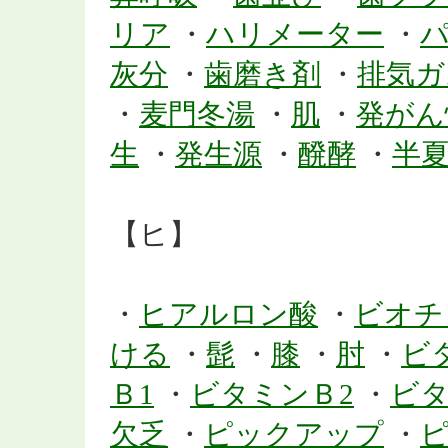
リア
・
ハリメーター
・
灰分
・
歯磨き剤
・
排気ガ
・
麦門冬湯
・
肌
・
発がん
生
・
発生源
・
醗酵
・
半
【ヒ】
・
ヒアルロン酸
・
ビオチ
ける
・
髭
・
膝
・
肘
・
ビ
Ｂ1
・
ビタミンＢ2
・
ビタ
欠乏
・
ピックアップ
・