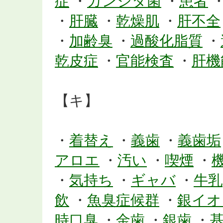
症
・
カンジタ菌
・
患者
・
肝臓
・
乾燥肌
・
肝不全
・
加齢臭
・
過酸化脂質
・
乾皮症
・
官能検査
・
肝機
【キ】
・
着替え
・
義歯
・
義歯垢
アロエ
・
汚い
・
喫煙
・
・
気持ち
・
ギャバ
・
牛乳
飲
・
魚臭症候群
・
銀イオ
時口臭
・
金歯
・
銀歯
・