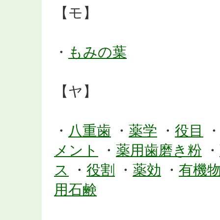
【モ】
・
もみの葉
【ヤ】
・
八重歯
・
薬学
・
役目
メント
・
薬用歯磨き粉
・
ス
・
役割
・
薬効
・
有機
用石鹸