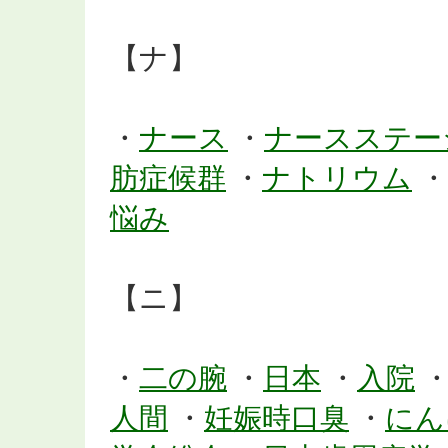
【ナ】
・
ナース
・
ナースステー
肪症候群
・
ナトリウム
・
悩み
【ニ】
・
二の腕
・
日本
・
入院
人間
・
妊娠時口臭
・
にん