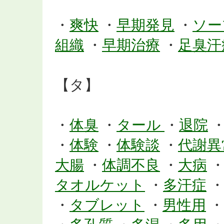
・
爽快
・
早期発見
・
ソー
組織
・
早期治療
・
足臭汗
【タ】
・
体臭
・
タール
・
退院
・
体験
・
体験談
・
代謝異
大腸
・
体調不良
・
大病
タオルケット
・
多汗症
・
タブレット
・
男性用
・