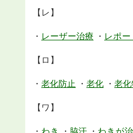
【レ】
・
レーザー治療
・
レポー
【ロ】
・
老化防止
・
老化
・
老化
【ワ】
・
わき
・
脇汗
・
わきが治