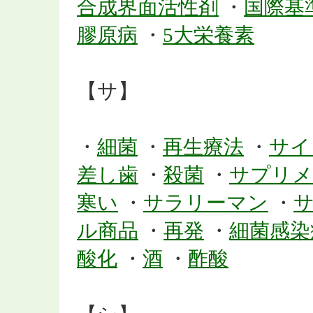
合成界面活性剤
・
国際基
膠原病
・
5大栄養素
【サ】
・
細菌
・
再生療法
・
サイ
差し歯
・
殺菌
・
サプリメ
寒い
・
サラリーマン
・
ル商品
・
再発
・
細菌感染
酸化
・
酒
・
酢酸