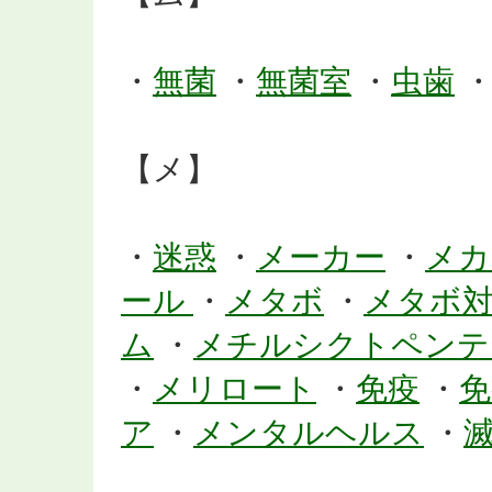
・
無菌
・
無菌室
・
虫歯
【メ】
・
迷惑
・
メーカー
・
メカ
ール
・
メタボ
・
メタボ
ム
・
メチルシクトペン
・
メリロート
・
免疫
・
免
ア
・
メンタルヘルス
・