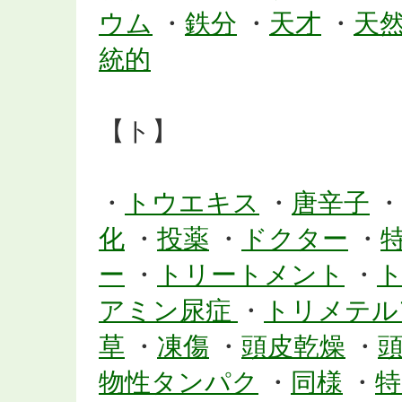
ウム
・
鉄分
・
天才
・
天
統的
【ト】
・
トウエキス
・
唐辛子
・
化
・
投薬
・
ドクター
・
ー
・
トリートメント
・
アミン尿症
・
トリメテル
草
・
凍傷
・
頭皮乾燥
・
物性タンパク
・
同様
・
特