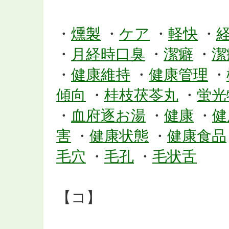
・
燻製
・
ケア
・
軽快
・
・
月経時口臭
・
潔癖
・
潔
・
健康維持
・
健康管理
・
傾向
・
桂枝茯苓丸
・
蛍光
・
血府逐お湯
・
健康
・
健
害
・
健康状態
・
健康食品
毛穴
・
毛孔
・
毛状舌
【コ】