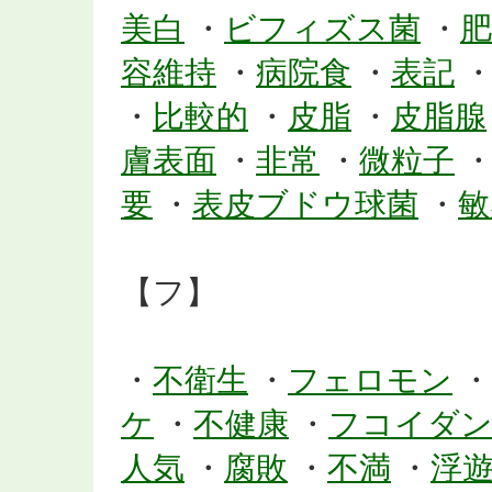
美白
・
ビフィズス菌
・
肥
容維持
・
病院食
・
表記
・
比較的
・
皮脂
・
皮脂腺
膚表面
・
非常
・
微粒子
要
・
表皮ブドウ球菌
・
敏
【フ】
・
不衛生
・
フェロモン
・
ケ
・
不健康
・
フコイダ
人気
・
腐敗
・
不満
・
浮