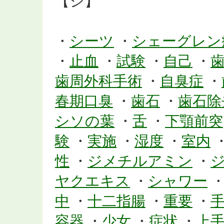
【シ】
・
シーツ
・
シェーグレン
・
止血
・
試験
・
自己
・
歯周外科手術
・
自臭症
・
春期口臭
・
歯石
・
歯石除
シソの葉
・
舌
・
下顎前突
験
・
実施
・
湿度
・
室内
性
・
ジメチルアミン
・
ヤクエキス
・
シャワー
中
・
十二指腸
・
重要
・
容器
・
少女
・
症状
・
上