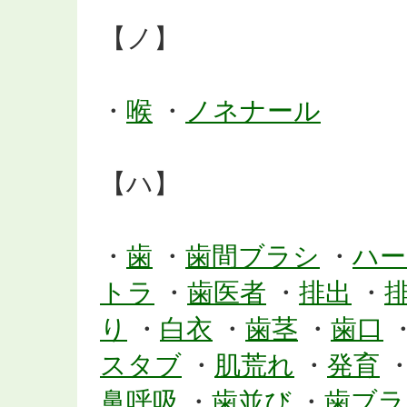
【ノ】
・
喉
・
ノネナール
【ハ】
・
歯
・
歯間ブラシ
・
ハー
トラ
・
歯医者
・
排出
・
り
・
白衣
・
歯茎
・
歯口
スタブ
・
肌荒れ
・
発育
鼻呼吸
・
歯並び
・
歯ブラ