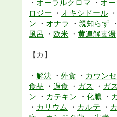
・
オーラルクロマ
・
オー
ロジー
・
オキシドール
ン
・
オナラ
・
親知らず
風呂
・
欧米
・
黄連解毒湯
【カ】
・
解決
・
外食
・
カウンセ
食品
・
過食
・
ガス
・
ガ
ン
・
カテキン
・
化膿
・
・
カリウム
・
カルテ
・