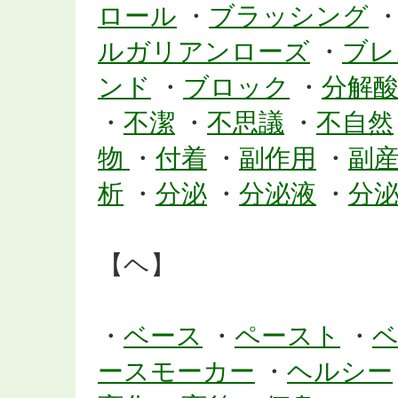
ロール
・
ブラッシング
ルガリアンローズ
・
ブレ
ンド
・
ブロック
・
分解
・
不潔
・
不思議
・
不自然
物
・
付着
・
副作用
・
副
析
・
分泌
・
分泌液
・
分
【ヘ】
・
ベース
・
ペースト
・
ースモーカー
・
ヘルシー