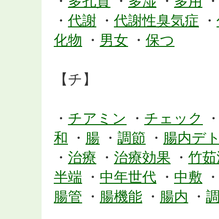
・
多孔質
・
多湿
・
多用
・
代謝
・
代謝性臭気症
・
化物
・
男女
・
保つ
【チ】
・
チアミン
・
チェック
和
・
腸
・
調節
・
腸内デ
・
治療
・
治療効果
・
竹茹
半端
・
中年世代
・
中敷
腸管
・
腸機能
・
腸内
・