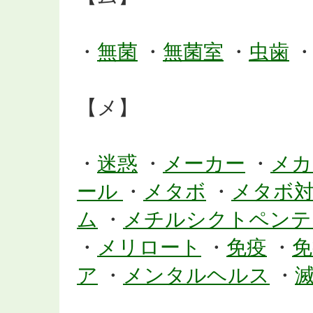
・
無菌
・
無菌室
・
虫歯
【メ】
・
迷惑
・
メーカー
・
メカ
ール
・
メタボ
・
メタボ
ム
・
メチルシクトペン
・
メリロート
・
免疫
・
免
ア
・
メンタルヘルス
・