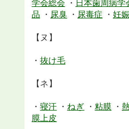
学会総会
・
日本歯周病学
品
・
尿臭
・
尿毒症
・
妊
【ヌ】
・
抜け毛
【ネ】
・
寝汗
・
ねぎ
・
粘膜
・
膜上皮