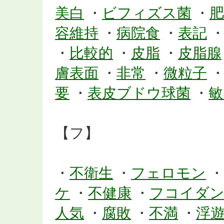
美白
・
ビフィズス菌
・
肥
容維持
・
病院食
・
表記
・
比較的
・
皮脂
・
皮脂腺
膚表面
・
非常
・
微粒子
要
・
表皮ブドウ球菌
・
敏
【フ】
・
不衛生
・
フェロモン
・
ケ
・
不健康
・
フコイダ
人気
・
腐敗
・
不満
・
浮