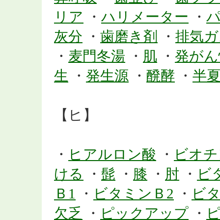
リア
・
ハリメーター
・
灰分
・
歯磨き剤
・
排気ガ
・
麦門冬湯
・
肌
・
発がん
生
・
発生源
・
醗酵
・
半
【ヒ】
・
ヒアルロン酸
・
ビオチ
ける
・
髭
・
膝
・
肘
・
ビ
Ｂ1
・
ビタミンＢ2
・
ビタ
欠乏
・
ピックアップ
・