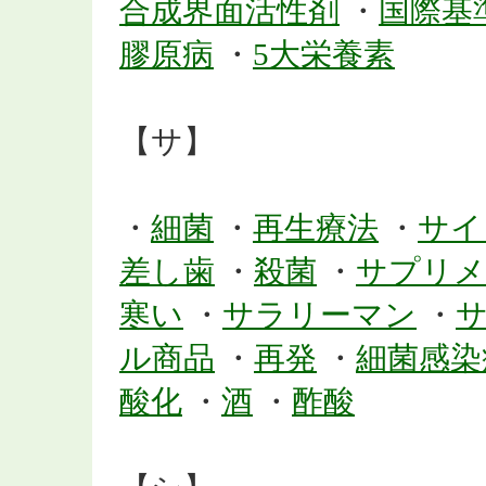
合成界面活性剤
・
国際基
膠原病
・
5大栄養素
【サ】
・
細菌
・
再生療法
・
サイ
差し歯
・
殺菌
・
サプリメ
寒い
・
サラリーマン
・
ル商品
・
再発
・
細菌感染
酸化
・
酒
・
酢酸