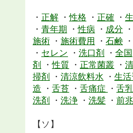
・
正解
・
性格
・
正確
・
・
青年期
・
性病
・
成分
施術
・
施術費用
・
石鹸
・
セレン
・
洗口剤
・
全国
剤
・
性質
・
正常菌叢
・
掃剤
・
清涼飲料水
・
生活
造
・
舌苔
・
舌痛症
・
舌
洗剤
・
洗浄
・
洗髪
・
前
【ソ】