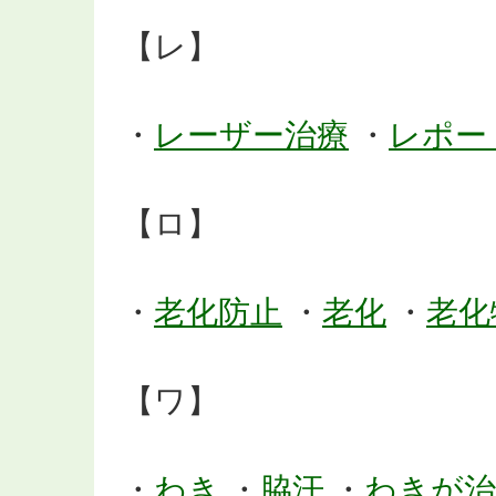
【レ】
・
レーザー治療
・
レポー
【ロ】
・
老化防止
・
老化
・
老化
【ワ】
・
わき
・
脇汗
・
わきが治