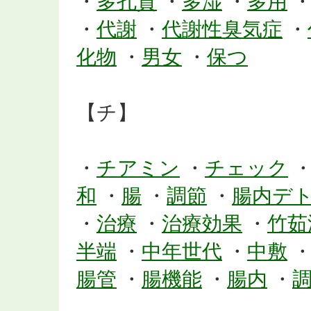
・
多孔質
・
多湿
・
多用
・
代謝
・
代謝性臭気症
・
化物
・
男女
・
保つ
【チ】
・
チアミン
・
チェック
和
・
腸
・
調節
・
腸内デ
・
治療
・
治療効果
・
竹茹
半端
・
中年世代
・
中敷
腸管
・
腸機能
・
腸内
・