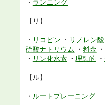
・
ランニング
【リ】
・
リコピン
・
リノレン酸
硫酸ナトリウム
・
料金
・
・
リン化水素
・
理想的
・
【ル】
・
ルートプレーニング