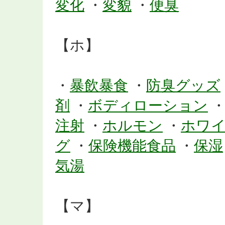
変化
・
変貌
・
便臭
【ホ】
・
暴飲暴食
・
防臭グッズ
剤
・
ボディローション
注射
・
ホルモン
・
ホワ
グ
・
保険機能食品
・
保湿
気湯
【マ】