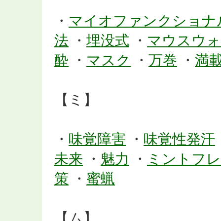
・
マイオファンクショナ
法
・
埋没式
・
マウスウォ
酔
・
マスク
・
万巻
・
満
【ミ】
・
味覚障害
・
味覚性発汗
未来
・
魅力
・
ミントフレ
策
・
蜜蝋
【ム】