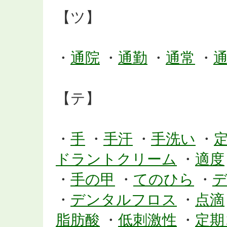
【ツ】
・
通院
・
通勤
・
通常
・
【テ】
・
手
・
手汗
・
手洗い
・
ドラントクリーム
・
適度
・
手の甲
・
てのひら
・
・
デンタルフロス
・
点滴
脂肪酸
・
低刺激性
・
定期