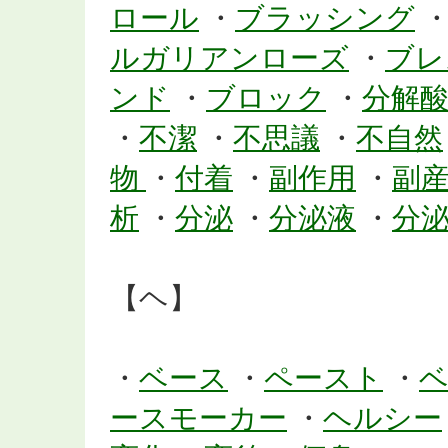
ロール
・
ブラッシング
ルガリアンローズ
・
ブレ
ンド
・
ブロック
・
分解
・
不潔
・
不思議
・
不自然
物
・
付着
・
副作用
・
副
析
・
分泌
・
分泌液
・
分
【ヘ】
・
ベース
・
ペースト
・
ースモーカー
・
ヘルシー