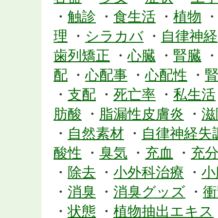
・
触診
・
食生活
・
植物
理
・
シラカバ
・
自律神経
歯列矯正
・
心臓
・
腎臓
配
・
心配事
・
心配性
・
・
支配
・
死亡率
・
私生活
肪酸
・
脂漏性皮膚炎
・
滋
・
自然素材
・
自律神経失
酸性
・
臭気
・
充血
・
充
・
除去
・
小外科治療
・
小
・
消臭
・
消臭グッズ
・
衝
・
状態
・
植物抽出エキス