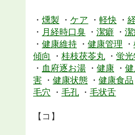
・
燻製
・
ケア
・
軽快
・
・
月経時口臭
・
潔癖
・
潔
・
健康維持
・
健康管理
・
傾向
・
桂枝茯苓丸
・
蛍光
・
血府逐お湯
・
健康
・
健
害
・
健康状態
・
健康食品
毛穴
・
毛孔
・
毛状舌
【コ】