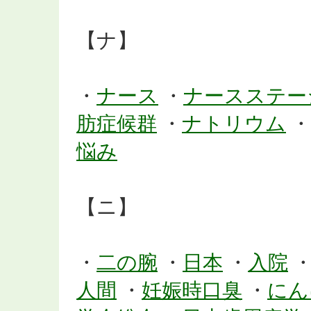
【ナ】
・
ナース
・
ナースステー
肪症候群
・
ナトリウム
・
悩み
【ニ】
・
二の腕
・
日本
・
入院
人間
・
妊娠時口臭
・
にん