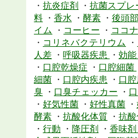
・
抗炎症剤
・
抗菌スプレ
料
・
香水
・
酵素
・
後頭
イム
・
コーヒー
・
ココ
・
コリネバクテリウム
・
人差
・
呼吸器疾患
・
効
・
口腔乾燥症
・
口腔細菌
細菌
・
口腔内疾患
・
口腔
臭
・
口臭チェッカー
・
口
・
好気性菌
・
好性真菌
・
酵素
・
抗酸化体質
・
抗酸
・
行動
・
降圧剤
・
香味