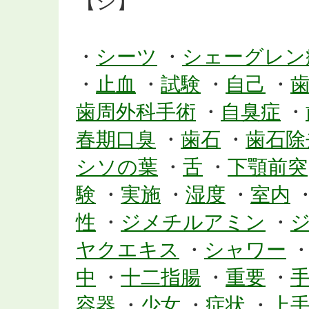
【シ】
・
シーツ
・
シェーグレン
・
止血
・
試験
・
自己
・
歯周外科手術
・
自臭症
・
春期口臭
・
歯石
・
歯石除
シソの葉
・
舌
・
下顎前突
験
・
実施
・
湿度
・
室内
性
・
ジメチルアミン
・
ヤクエキス
・
シャワー
中
・
十二指腸
・
重要
・
容器
・
少女
・
症状
・
上