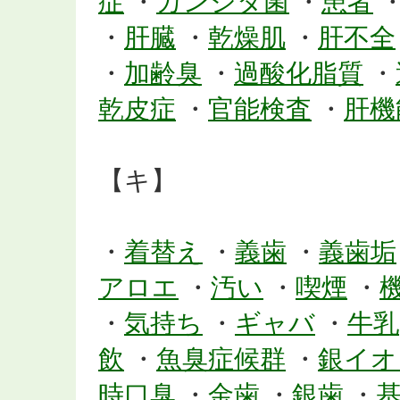
症
・
カンジタ菌
・
患者
・
肝臓
・
乾燥肌
・
肝不全
・
加齢臭
・
過酸化脂質
・
乾皮症
・
官能検査
・
肝機
【キ】
・
着替え
・
義歯
・
義歯垢
アロエ
・
汚い
・
喫煙
・
・
気持ち
・
ギャバ
・
牛乳
飲
・
魚臭症候群
・
銀イオ
時口臭
・
金歯
・
銀歯
・