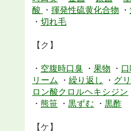
酸
・
揮発性硫黄化合物
・
・
切れ毛
【ク】
・
空腹時口臭
・
果物
・
口
リーム
・
繰り返し
・
グ
ロン酸クロルヘキシジン
・
熊笹
・
黒ずむ
・
黒酢
【ケ】