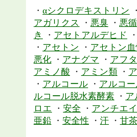
・
αシクロデキストリン
アガリクス
・
悪臭
・
悪循
き
・
アセトアルデヒド
・
アセトン
・
アセトン血
悪化
・
アナグマ
・
アフ
アミノ酸
・
アミン類
・
・
アルコール
・
アルコー
ルコール脱水素酵素
・
ア
ロエ
・
安全
・
アンチエ
亜鉛
・
安全性
・
汗
・
甘