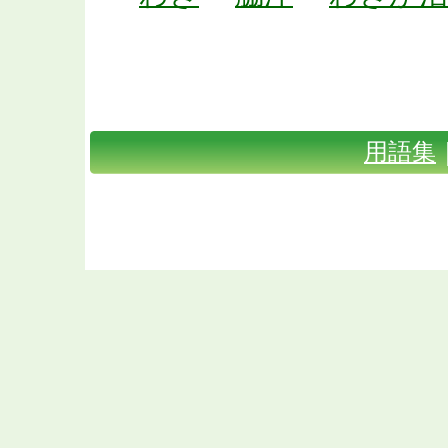
体臭・口臭対策TOP
｜
Shunaxと
｜
お問い合わせ
｜
会社概要
｜
用語集
Copyright(C) 2009 体臭・口臭対
Rig