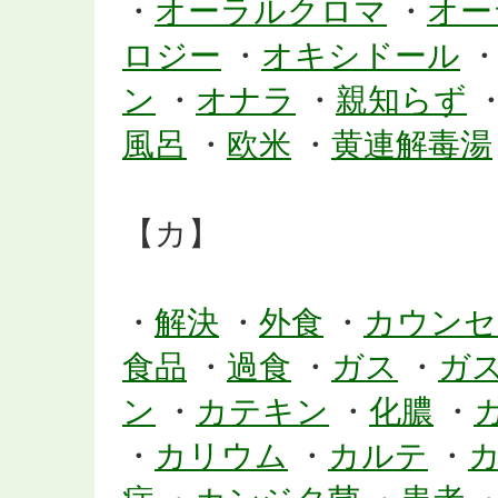
・
オーラルクロマ
・
オー
ロジー
・
オキシドール
ン
・
オナラ
・
親知らず
風呂
・
欧米
・
黄連解毒湯
【カ】
・
解決
・
外食
・
カウンセ
食品
・
過食
・
ガス
・
ガ
ン
・
カテキン
・
化膿
・
・
カリウム
・
カルテ
・