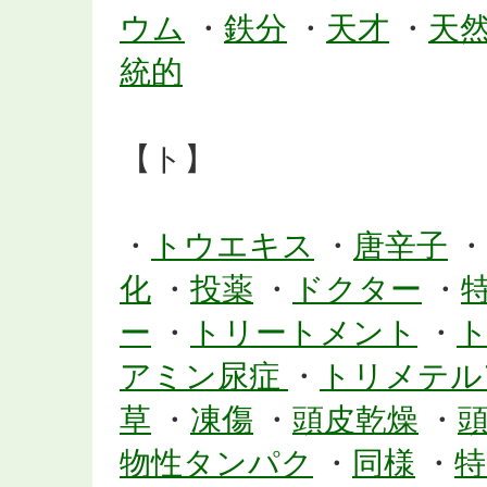
ウム
・
鉄分
・
天才
・
天
統的
【ト】
・
トウエキス
・
唐辛子
・
化
・
投薬
・
ドクター
・
ー
・
トリートメント
・
アミン尿症
・
トリメテル
草
・
凍傷
・
頭皮乾燥
・
物性タンパク
・
同様
・
特