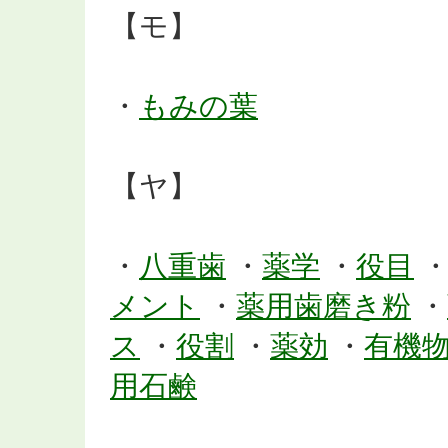
【モ】
・
もみの葉
【ヤ】
・
八重歯
・
薬学
・
役目
メント
・
薬用歯磨き粉
・
ス
・
役割
・
薬効
・
有機
用石鹸