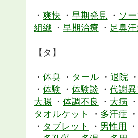
・
爽快
・
早期発見
・
ソー
組織
・
早期治療
・
足臭汗
【タ】
・
体臭
・
タール
・
退院
・
体験
・
体験談
・
代謝異
大腸
・
体調不良
・
大病
タオルケット
・
多汗症
・
タブレット
・
男性用
・