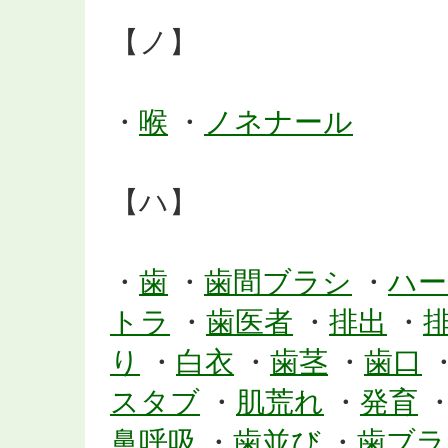
【ノ】
・
喉
・
ノネナール
【ハ】
・
歯
・
歯間ブラシ
・
ハー
トラ
・
歯医者
・
排出
・
り
・
白衣
・
歯茎
・
歯口
スタブ
・
肌荒れ
・
発育
鼻呼吸
・
歯並び
・
歯ブラ