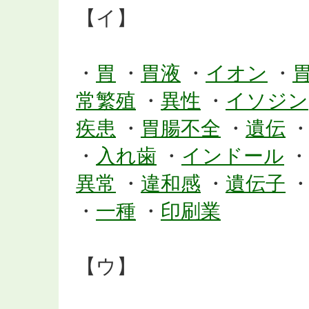
【イ】
・
胃
・
胃液
・
イオン
・
常繁殖
・
異性
・
イソジン
疾患
・
胃腸不全
・
遺伝
・
入れ歯
・
インドール
・
異常
・
違和感
・
遺伝子
・
一種
・
印刷業
【ウ】