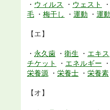
・
ウィルス
・
ウェスト
毛
・
梅干し
・
運動
・
運
【エ】
・
永久歯
・
衛生
・
エキス
チケット
・
エネルギー
栄養源
・
栄養士
・
栄養素
【オ】